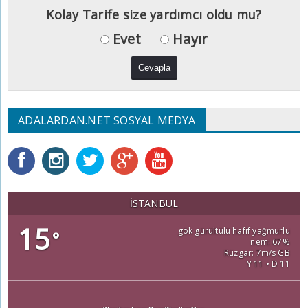
Kolay Tarife size yardımcı oldu mu?
Evet
Hayır
ADALARDAN.NET SOSYAL MEDYA
İSTANBUL
15
gök gürültülü hafif yağmurlu
°
nem: 67%
Rüzgar: 7m/s GB
Y 11 • D 11