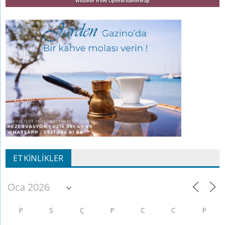
Weather from OpenWeatherMap
ETKINLIKLER
P
S
Ç
P
C
C
P