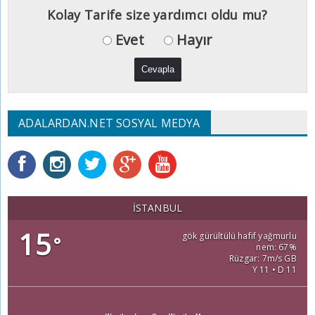
Kolay Tarife size yardımcı oldu mu?
Evet
Hayır
ADALARDAN.NET SOSYAL MEDYA
İSTANBUL
15
gök gürültülü hafif yağmurlu
°
nem: 67%
Rüzgar: 7m/s GB
Y 11 • D 11