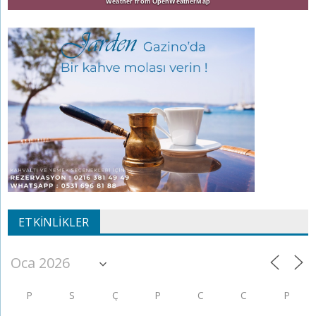
Weather from OpenWeatherMap
ETKINLIKLER
P
S
Ç
P
C
C
P