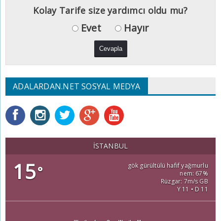
Kolay Tarife size yardımcı oldu mu?
Evet
Hayır
ADALARDAN.NET SOSYAL MEDYA
İSTANBUL
15
gök gürültülü hafif yağmurlu
°
nem: 67%
Rüzgar: 7m/s GB
Y 11 • D 11