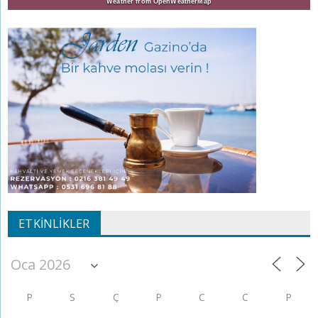
Weather from OpenWeatherMap
ETKINLIKLER
P
S
Ç
P
C
C
P