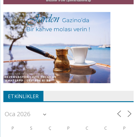
Weather from OpenWeatherMap
ETKINLIKLER
P
S
Ç
P
C
C
P