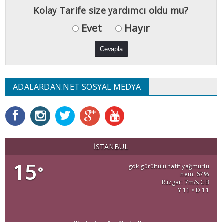
Kolay Tarife size yardımcı oldu mu?
Evet
Hayır
ADALARDAN.NET SOSYAL MEDYA
İSTANBUL
15
gök gürültülü hafif yağmurlu
°
nem: 67%
Rüzgar: 7m/s GB
Y 11 • D 11