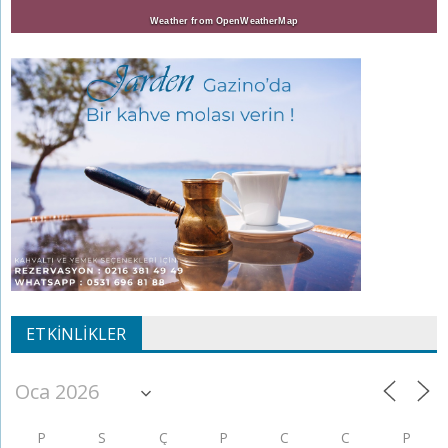
Weather from OpenWeatherMap
ETKINLIKLER
P
S
Ç
P
C
C
P