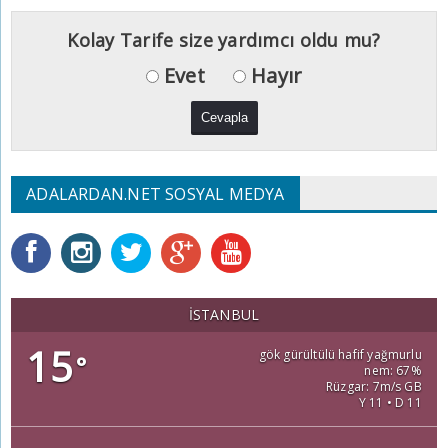
Kolay Tarife size yardımcı oldu mu?
Evet
Hayır
ADALARDAN.NET SOSYAL MEDYA
İSTANBUL
15
gök gürültülü hafif yağmurlu
°
nem: 67%
Rüzgar: 7m/s GB
Y 11 • D 11