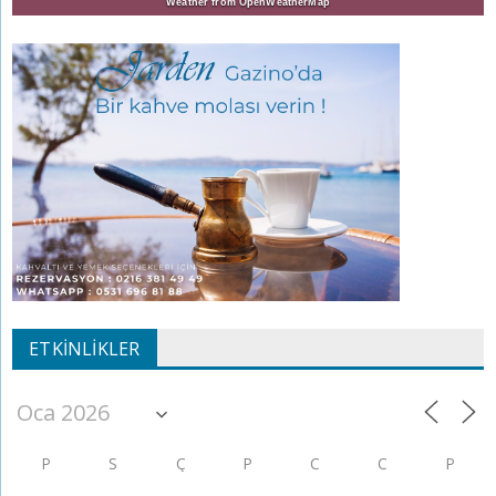
Weather from OpenWeatherMap
ETKINLIKLER
P
S
Ç
P
C
C
P