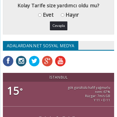
Kolay Tarife size yardımcı oldu mu?
Evet
Hayır
ADALARDAN.NET SOSYAL MEDYA
İSTANBUL
15
gök gürültülü hafif yağmurlu
°
nem: 67%
Rüzgar: 7m/s GB
Y 11 • D 11