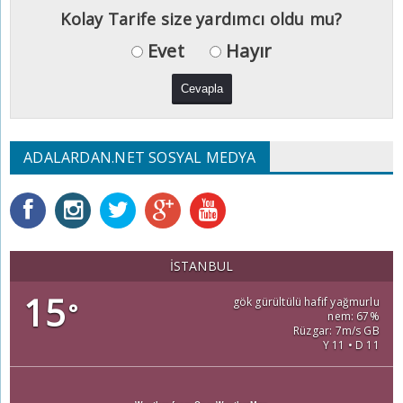
Kolay Tarife size yardımcı oldu mu?
Evet
Hayır
ADALARDAN.NET SOSYAL MEDYA
İSTANBUL
15
gök gürültülü hafif yağmurlu
°
nem: 67%
Rüzgar: 7m/s GB
Y 11 • D 11