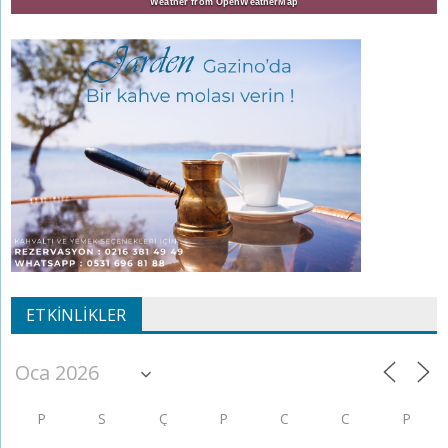
Weather from OpenWeatherMap
ETKINLIKLER
P
S
Ç
P
C
C
P