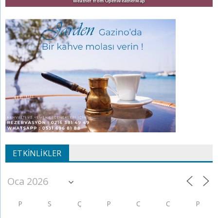
Weather from OpenWeatherMap
ETKINLIKLER
P
S
Ç
P
C
C
P