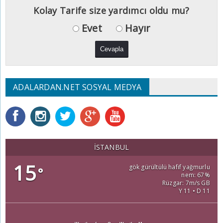
Kolay Tarife size yardımcı oldu mu?
Evet
Hayır
ADALARDAN.NET SOSYAL MEDYA
İSTANBUL
15
gök gürültülü hafif yağmurlu
°
nem: 67%
Rüzgar: 7m/s GB
Y 11 • D 11