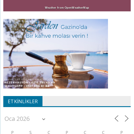
Weather from OpenWeatherMap
ETKINLIKLER
P
S
Ç
P
C
C
P