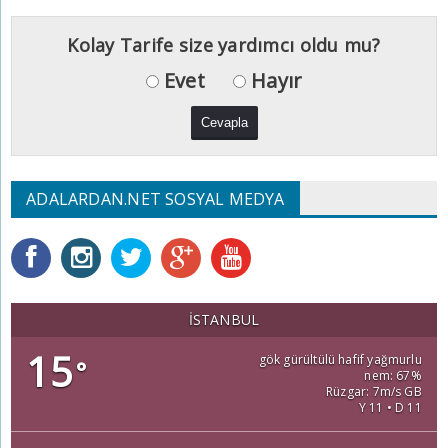
Kolay Tarife size yardımcı oldu mu?
Evet
Hayır
ADALARDAN.NET SOSYAL MEDYA
İSTANBUL
15
gök gürültülü hafif yağmurlu
°
nem: 67%
Rüzgar: 7m/s GB
Y 11 • D 11