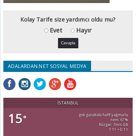
Kolay Tarife size yardımcı oldu mu?
Evet
Hayır
ADALARDAN.NET SOSYAL MEDYA
İSTANBUL
15
gök gürültülü hafif yağmurlu
°
nem: 67%
Rüzgar: 7m/s GB
Y 11 • D 11