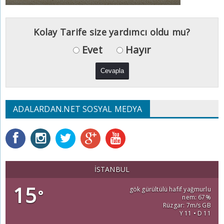
Kolay Tarife size yardımcı oldu mu?
Evet
Hayır
ADALARDAN.NET SOSYAL MEDYA
İSTANBUL
15
gök gürültülü hafif yağmurlu
°
nem: 67%
Rüzgar: 7m/s GB
Y 11 • D 11