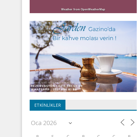
Weather from OpenWeatherMap
ETKINLIKLER
P
S
Ç
P
C
C
P