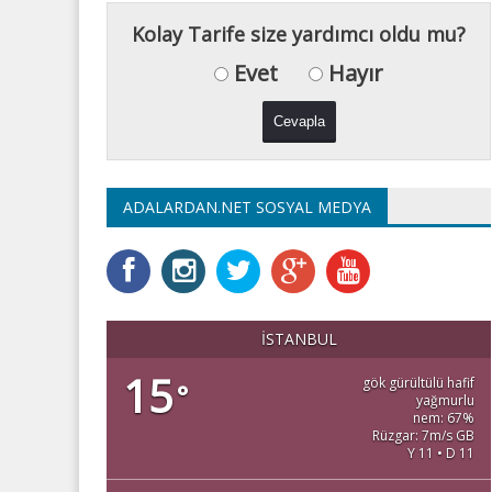
Kolay Tarife size yardımcı oldu mu?
Evet
Hayır
ADALARDAN.NET SOSYAL MEDYA
İSTANBUL
15
gök gürültülü hafif
°
yağmurlu
nem: 67%
Rüzgar: 7m/s GB
Y 11 • D 11