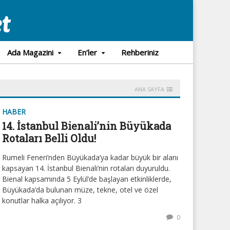
Ada Magazini
En’ler
Rehberiniz
ANA SAYFA
HABER
14. İstanbul Bienali’nin Büyükada
Rotaları Belli Oldu!
Rumeli Feneri’nden Büyükada’ya kadar büyük bir alanı
kapsayan 14. İstanbul Bienali’nin rotaları duyuruldu.
Bienal kapsamında 5 Eylül’de başlayan etkinliklerde,
Büyükada’da bulunan müze, tekne, otel ve özel
konutlar halka açılıyor. 3
0