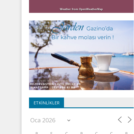
Weather from OpenWeatherMap
ETKINLIKLER
P
S
Ç
P
C
C
P