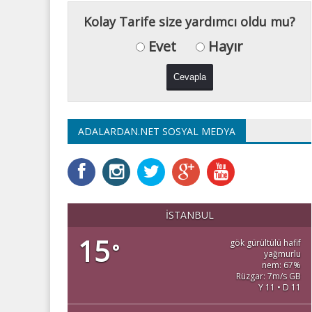
Kolay Tarife size yardımcı oldu mu?
Evet
Hayır
ADALARDAN.NET SOSYAL MEDYA
İSTANBUL
15
gök gürültülü hafif
°
yağmurlu
nem: 67%
Rüzgar: 7m/s GB
Y 11 • D 11