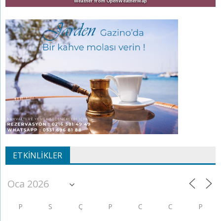
Weather from OpenWeatherMap
ETKINLIKLER
P
S
Ç
P
C
C
P