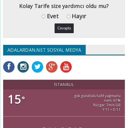
Kolay Tarife size yardımcı oldu mu?
Evet
Hayır
ADALARDAN.NET SOSYAL MEDYA
İSTANBUL
15
gök gürültülü hafif yağmurlu
°
nem: 67%
Rüzgar: 7m/s GB
Y 11 • D 11