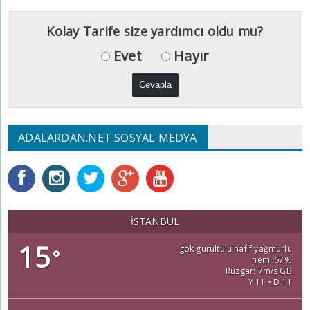
Kolay Tarife size yardımcı oldu mu?
Evet
Hayır
ADALARDAN.NET SOSYAL MEDYA
İSTANBUL
15
gök gürültülü hafif yağmurlu
°
nem: 67%
Rüzgar: 7m/s GB
Y 11 • D 11