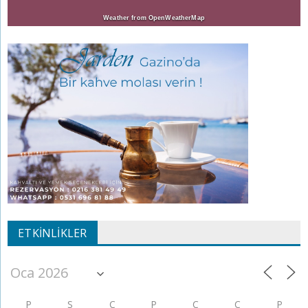
Weather from OpenWeatherMap
ETKINLIKLER
P
S
Ç
P
C
C
P