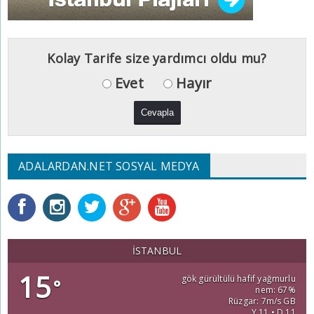
Kolay Tarife size yardımcı oldu mu?
Evet
Hayır
ADALARDAN.NET SOSYAL MEDYA
İSTANBUL
15
gök gürültülü hafif yağmurlu
°
nem: 67%
Rüzgar: 7m/s GB
Y 11 • D 11