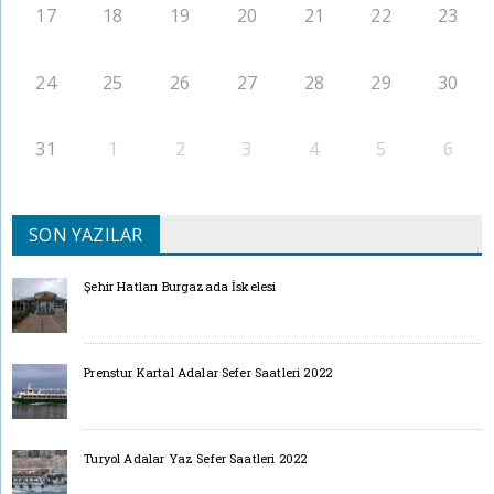
17
18
19
20
21
22
23
24
25
26
27
28
29
30
31
1
2
3
4
5
6
SON YAZILAR
Şehir Hatları Burgazada İskelesi
Prenstur Kartal Adalar Sefer Saatleri 2022
Turyol Adalar Yaz Sefer Saatleri 2022