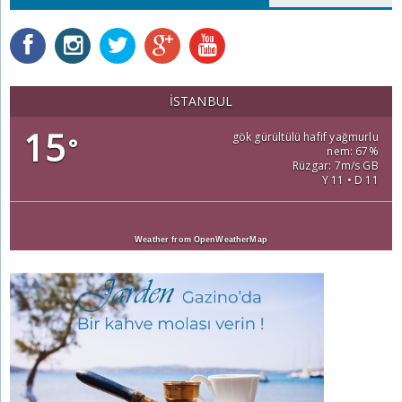
İSTANBUL
15
gök gürültülü hafif yağmurlu
°
nem: 67%
Rüzgar: 7m/s GB
Y 11 • D 11
Weather from OpenWeatherMap