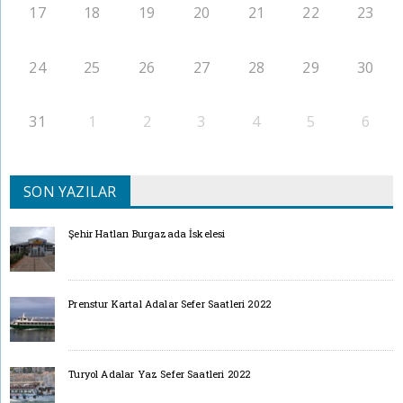
17
18
19
20
21
22
23
24
25
26
27
28
29
30
31
1
2
3
4
5
6
SON YAZILAR
Şehir Hatları Burgazada İskelesi
Prenstur Kartal Adalar Sefer Saatleri 2022
Turyol Adalar Yaz Sefer Saatleri 2022