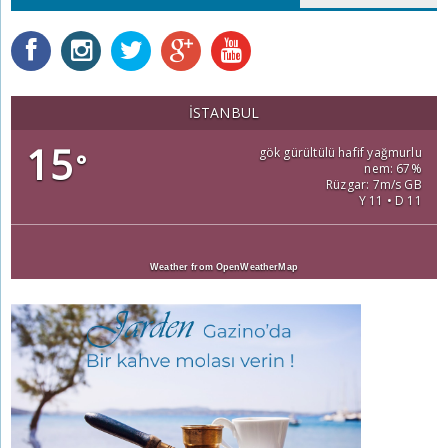
İSTANBUL
15
gök gürültülü hafif yağmurlu
°
nem: 67%
Rüzgar: 7m/s GB
Y 11 • D 11
Weather from OpenWeatherMap