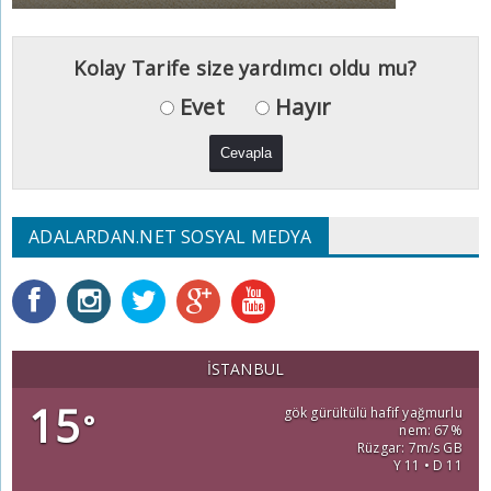
Kolay Tarife size yardımcı oldu mu?
Evet
Hayır
ADALARDAN.NET SOSYAL MEDYA
İSTANBUL
15
gök gürültülü hafif yağmurlu
°
nem: 67%
Rüzgar: 7m/s GB
Y 11 • D 11