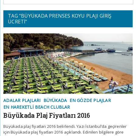
TAG "BÜYÜKADA PRENSES KOYU PLAJI GIRIŞ
ÜCRETI"
ADALAR PLAJLARI
BÜYÜKADA
EN GÖZDE PLAJLAR
EN HAREKETLI BEACH CLUBLAR
Büyükada Plaj Fiyatları 2016
Büyükada plaj fiyatları 2016 belirlendi. Yazı İstanbul’da geçirenler
için Büyükada plaj fiyatları 2016 açıklandı. Edinilen bilgilere göre