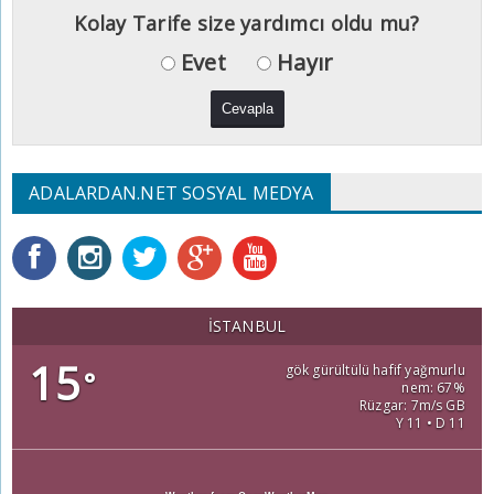
Kolay Tarife size yardımcı oldu mu?
Evet
Hayır
ADALARDAN.NET SOSYAL MEDYA
İSTANBUL
15
gök gürültülü hafif yağmurlu
°
nem: 67%
Rüzgar: 7m/s GB
Y 11 • D 11