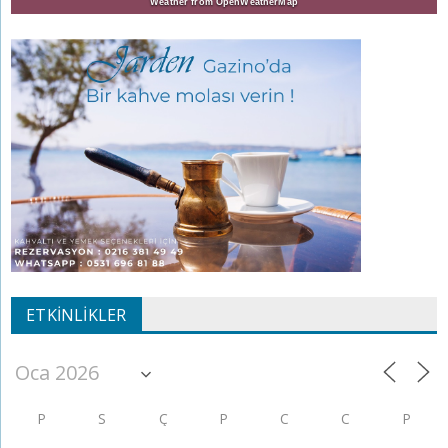
Weather from OpenWeatherMap
ETKINLIKLER
P
S
Ç
P
C
C
P