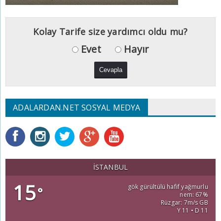
Kolay Tarife size yardımcı oldu mu?
Evet
Hayır
ADALARDAN.NET SOSYAL MEDYA
İSTANBUL
15
gök gürültülü hafif yağmurlu
°
nem: 67%
Rüzgar: 7m/s GB
Y 11 • D 11