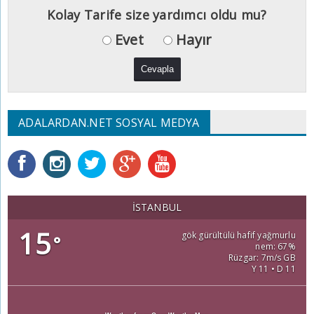
Kolay Tarife size yardımcı oldu mu?
Evet
Hayır
ADALARDAN.NET SOSYAL MEDYA
İSTANBUL
15
gök gürültülü hafif yağmurlu
°
nem: 67%
Rüzgar: 7m/s GB
Y 11 • D 11