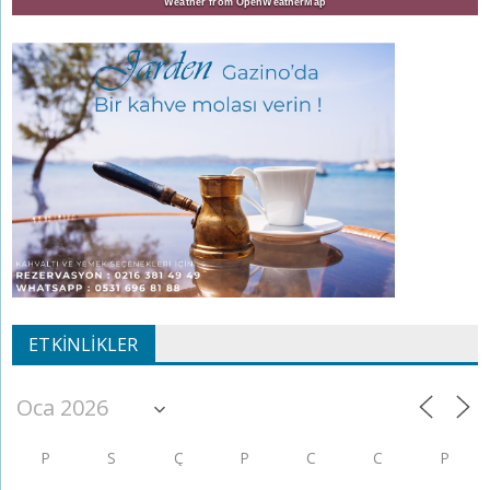
Weather from OpenWeatherMap
ETKINLIKLER
P
S
Ç
P
C
C
P