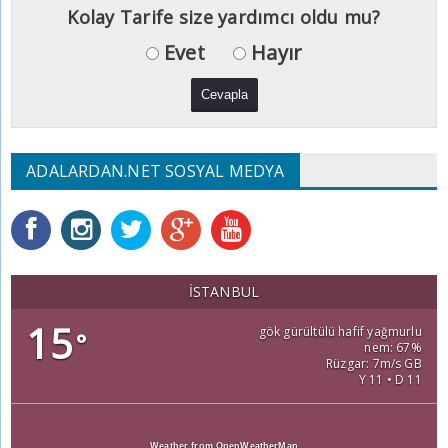
Kolay Tarife size yardımcı oldu mu?
Evet
Hayır
ADALARDAN.NET SOSYAL MEDYA
İSTANBUL
15
gök gürültülü hafif yağmurlu
°
nem: 67%
Rüzgar: 7m/s GB
Y 11 • D 11
Weather from OpenWeatherMap