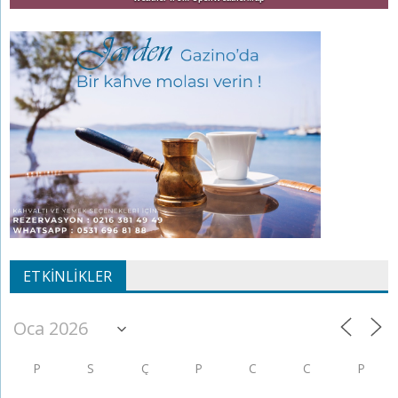
ETKINLIKLER
P
S
Ç
P
C
C
P