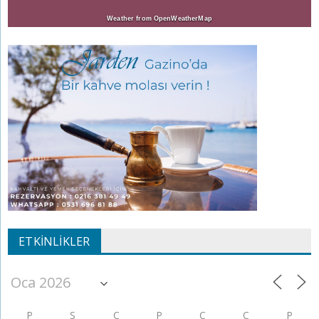
Weather from OpenWeatherMap
ETKINLIKLER
P
S
Ç
P
C
C
P