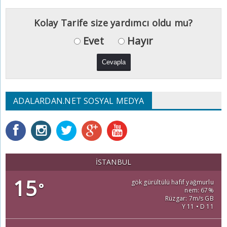
Kolay Tarife size yardımcı oldu mu?
Evet
Hayır
ADALARDAN.NET SOSYAL MEDYA
İSTANBUL
15
gök gürültülü hafif yağmurlu
°
nem: 67%
Rüzgar: 7m/s GB
Y 11 • D 11