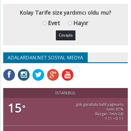
Kolay Tarife size yardımcı oldu mu?
Evet
Hayır
ADALARDAN.NET SOSYAL MEDYA
İSTANBUL
15
gök gürültülü hafif yağmurlu
°
nem: 67%
Rüzgar: 7m/s GB
Y 11 • D 11