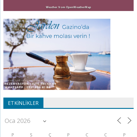
Weather from OpenWeatherMap
ETKINLIKLER
P
S
Ç
P
C
C
P