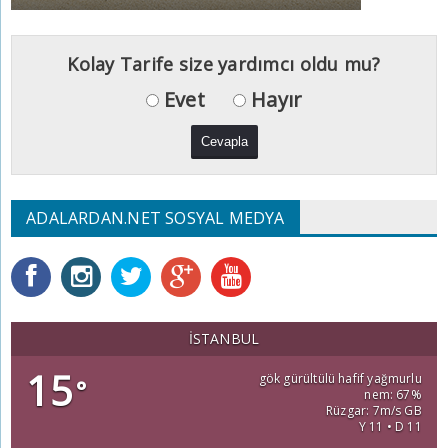
Kolay Tarife size yardımcı oldu mu?
Evet
Hayır
ADALARDAN.NET SOSYAL MEDYA
İSTANBUL
15
gök gürültülü hafif yağmurlu
°
nem: 67%
Rüzgar: 7m/s GB
Y 11 • D 11