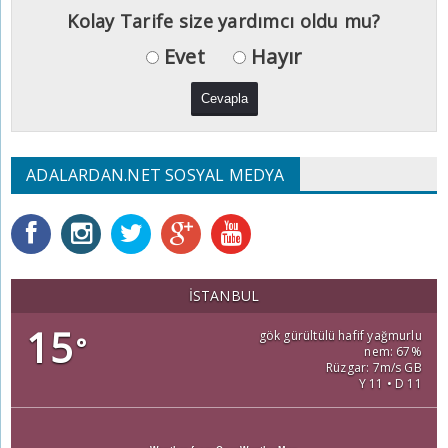
Kolay Tarife size yardımcı oldu mu?
Evet
Hayır
ADALARDAN.NET SOSYAL MEDYA
İSTANBUL
15
gök gürültülü hafif yağmurlu
°
nem: 67%
Rüzgar: 7m/s GB
Y 11 • D 11