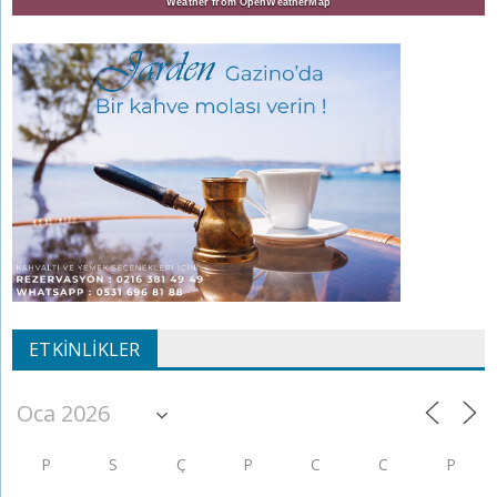
Weather from OpenWeatherMap
ETKINLIKLER
P
S
Ç
P
C
C
P