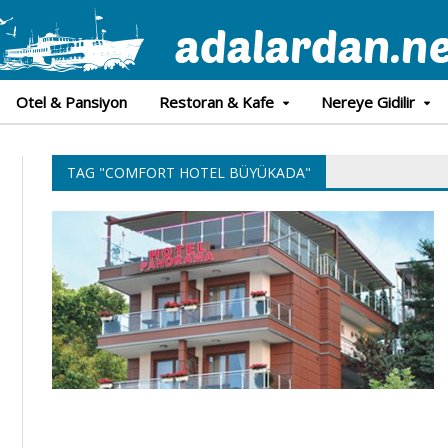
Otel & Pansiyon
Restoran & Kafe
Nereye Gidilir
TAG "COMFORT HOTEL BÜYÜKADA"