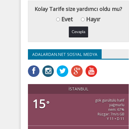
Kolay Tarife size yardımcı oldu mu?
Evet
Hayır
ADALARDAN.NET SOSYAL MEDYA
İSTANBUL
15
gök gürültülü hafif
°
yağmurlu
nem: 67%
Rüzgar: 7m/s GB
Y 11 • D 11