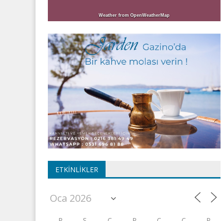
Weather from OpenWeatherMap
ETKINLIKLER
P
S
Ç
P
C
C
P