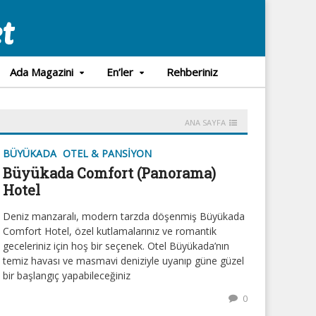
Ada Magazini
En’ler
Rehberiniz
ANA SAYFA
BÜYÜKADA
OTEL & PANSIYON
Büyükada Comfort (Panorama)
Hotel
Deniz manzaralı, modern tarzda döşenmiş Büyükada
Comfort Hotel, özel kutlamalarınız ve romantik
geceleriniz için hoş bir seçenek. Otel Büyükada’nın
temiz havası ve masmavi deniziyle uyanıp güne güzel
bir başlangıç yapabileceğiniz
0