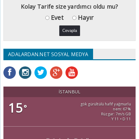
Kolay Tarife size yardımcı oldu mu?
Evet
Hayır
ADALARDAN.NET SOSYAL MEDYA
İSTANBUL
15
gök gürültülü hafif yağmurlu
°
nem: 67%
Rüzgar: 7m/s GB
Y 11 • D 11