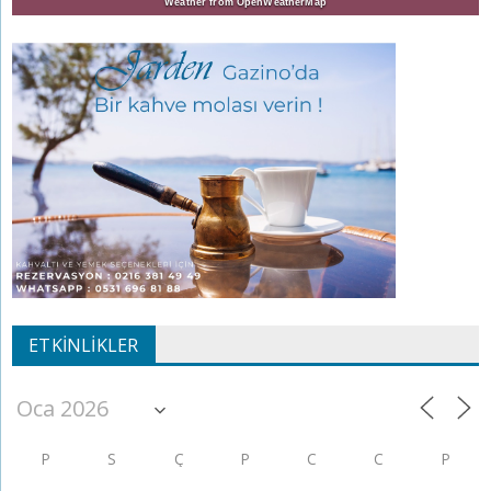
Weather from OpenWeatherMap
ETKINLIKLER
P
S
Ç
P
C
C
P