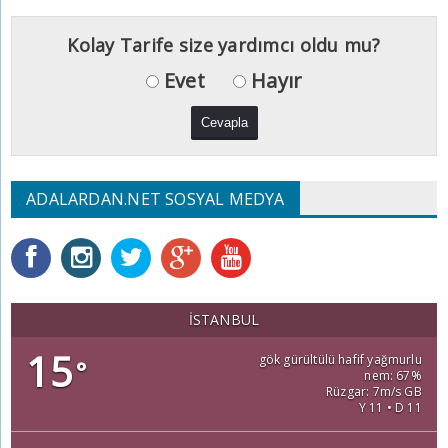
Kolay Tarife size yardımcı oldu mu?
Evet
Hayır
ADALARDAN.NET SOSYAL MEDYA
İSTANBUL
15
gök gürültülü hafif yağmurlu
°
nem: 67%
Rüzgar: 7m/s GB
Y 11 • D 11