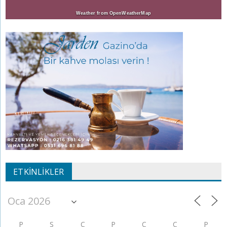
Weather from OpenWeatherMap
ETKINLIKLER
P
S
Ç
P
C
C
P