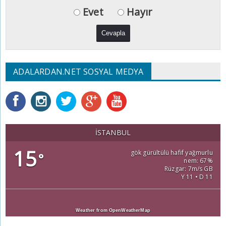
Evet
Hayır
ADALARDAN.NET SOSYAL MEDYA
İSTANBUL
15
gök gürültülü hafif yağmurlu
°
nem: 67%
Rüzgar: 7m/s GB
Y 11 • D 11
Weather from OpenWeatherMap