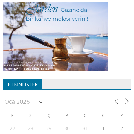
ETKINLIKLER
P
S
Ç
P
C
C
P
27
28
29
30
31
1
2