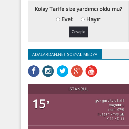
Kolay Tarife size yardımcı oldu mu?
Evet
Hayır
ADALARDAN.NET SOSYAL MEDYA
İSTANBUL
15
gök gürültülü hafif
°
yağmurlu
nem: 67%
Rüzgar: 7m/s GB
Y 11 • D 11