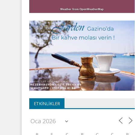
Weather from OpenWeatherMap
ETKINLIKLER
P
S
Ç
P
C
C
P