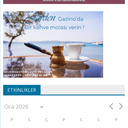
Weather from OpenWeatherMap
ETKINLIKLER
P
S
Ç
P
C
C
P