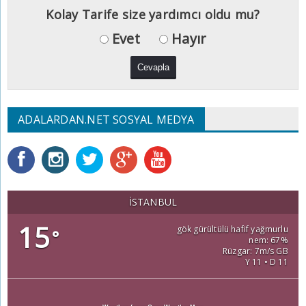
Kolay Tarife size yardımcı oldu mu?
Evet
Hayır
ADALARDAN.NET SOSYAL MEDYA
İSTANBUL
15
gök gürültülü hafif yağmurlu
°
nem: 67%
Rüzgar: 7m/s GB
Y 11 • D 11