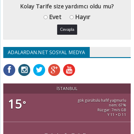
Kolay Tarife size yardımcı oldu mu?
Evet
Hayır
ADALARDAN.NET SOSYAL MEDYA
İSTANBUL
15
gök gürültülü hafif yağmurlu
°
nem: 67%
Rüzgar: 7m/s GB
Y 11 • D 11