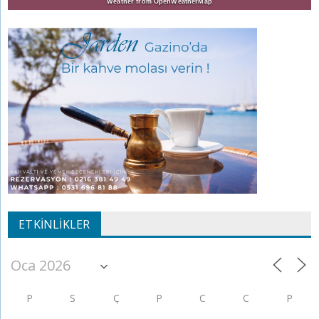
Weather from OpenWeatherMap
ETKINLIKLER
P
S
Ç
P
C
C
P