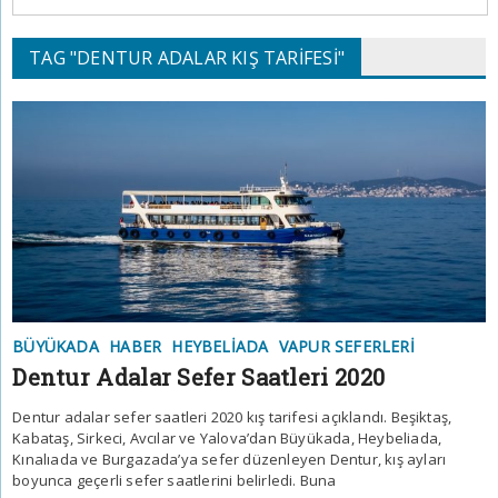
TAG "DENTUR ADALAR KIŞ TARIFESI"
BÜYÜKADA
HABER
HEYBELIADA
VAPUR SEFERLERI
Dentur Adalar Sefer Saatleri 2020
Dentur adalar sefer saatleri 2020 kış tarifesi açıklandı. Beşiktaş,
Kabataş, Sirkeci, Avcılar ve Yalova’dan Büyükada, Heybeliada,
Kınalıada ve Burgazada’ya sefer düzenleyen Dentur, kış ayları
boyunca geçerli sefer saatlerini belirledi. Buna