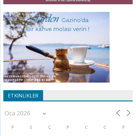
Weather from OpenWeatherMap
ETKINLIKLER
P
S
Ç
P
C
C
P