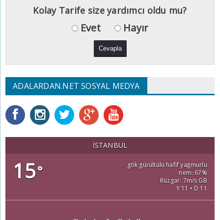
Kolay Tarife size yardımcı oldu mu?
Evet
Hayır
ADALARDAN.NET SOSYAL MEDYA
İSTANBUL
15
gök gürültülü hafif yağmurlu
°
nem: 67%
Rüzgar: 7m/s GB
Y 11 • D 11