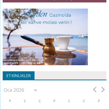
ETKINLIKLER
P
S
Ç
P
C
C
P