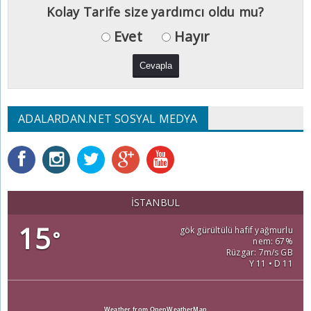
Kolay Tarife size yardımcı oldu mu?
Evet
Hayır
ADALARDAN.NET SOSYAL MEDYA
İSTANBUL
15
gök gürültülü hafif yağmurlu
°
nem: 67%
Rüzgar: 7m/s GB
Y 11 • D 11
Weather from OpenWeatherMap