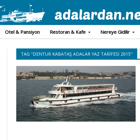
Otel & Pansiyon
Restoran & Kafe
Nereye Gidilir
TAG "DENTUR KABATAŞ ADALAR YAZ TARIFESI 2015"