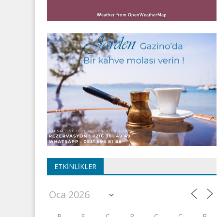
Weather from OpenWeatherMap
ETKINLIKLER
P
S
Ç
P
C
C
P