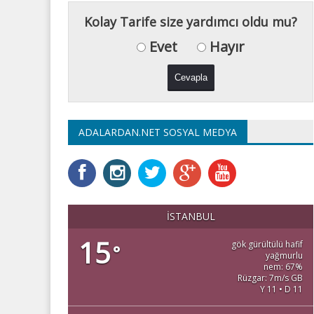
Kolay Tarife size yardımcı oldu mu?
Evet
Hayır
ADALARDAN.NET SOSYAL MEDYA
İSTANBUL
15
gök gürültülü hafif
°
yağmurlu
nem: 67%
Rüzgar: 7m/s GB
Y 11 • D 11