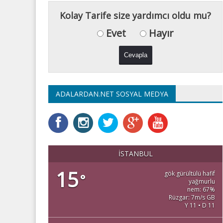
Kolay Tarife size yardımcı oldu mu?
Evet
Hayır
ADALARDAN.NET SOSYAL MEDYA
İSTANBUL
15
gök gürültülü hafif
°
yağmurlu
nem: 67%
Rüzgar: 7m/s GB
Y 11 • D 11