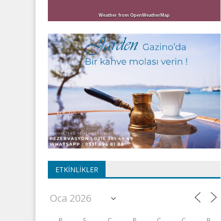
Weather from OpenWeatherMap
ETKINLIKLER
P
S
Ç
P
C
C
P