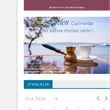
Weather from OpenWeatherMap
ETKINLIKLER
P
S
Ç
P
C
C
P