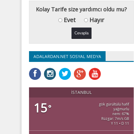
Kolay Tarife size yardımcı oldu mu?
Evet
Hayır
ADALARDAN.NET SOSYAL MEDYA
İSTANBUL
15
gök gürültülü hafif
°
yağmurlu
nem: 67%
Rüzgar: 7m/s GB
Y 11 • D 11