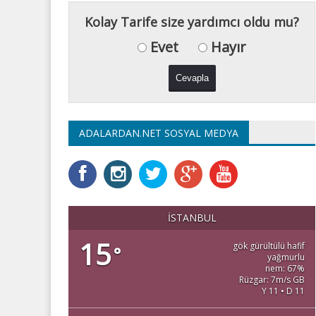
Kolay Tarife size yardımcı oldu mu?
Evet
Hayır
ADALARDAN.NET SOSYAL MEDYA
İSTANBUL
15
gök gürültülü hafif
°
yağmurlu
nem: 67%
Rüzgar: 7m/s GB
Y 11 • D 11