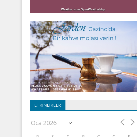
Weather from OpenWeatherMap
ETKINLIKLER
P
S
Ç
P
C
C
P