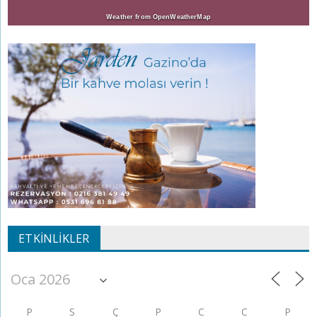
Weather from OpenWeatherMap
ETKINLIKLER
P
S
Ç
P
C
C
P