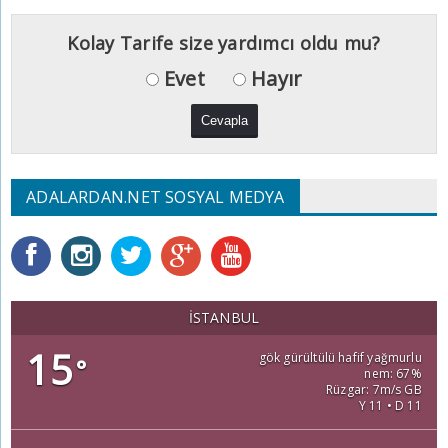
Kolay Tarife size yardımcı oldu mu?
Evet
Hayır
ADALARDAN.NET SOSYAL MEDYA
İSTANBUL
15
gök gürültülü hafif yağmurlu
°
nem: 67%
Rüzgar: 7m/s GB
Y 11 • D 11