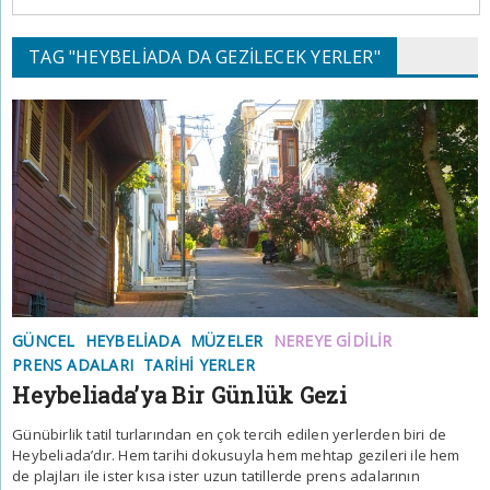
TAG "HEYBELIADA DA GEZILECEK YERLER"
GÜNCEL
HEYBELIADA
MÜZELER
NEREYE GIDILIR
PRENS ADALARI
TARIHI YERLER
Heybeliada’ya Bir Günlük Gezi
Günübirlik tatil turlarından en çok tercih edilen yerlerden biri de
Heybeliada’dır. Hem tarihi dokusuyla hem mehtap gezileri ile hem
de plajları ile ister kısa ister uzun tatillerde prens adalarının