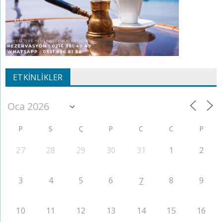
ETKINLIKLER
P
S
Ç
P
C
C
P
27
28
29
30
31
1
2
3
4
5
6
8
9
7
10
11
12
13
14
15
16