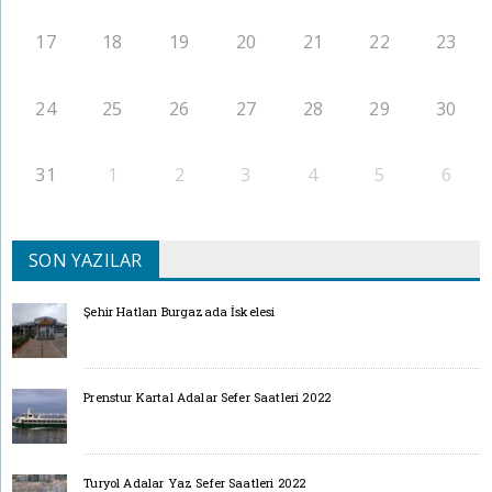
17
18
19
20
21
22
23
24
25
26
27
28
29
30
31
1
2
3
4
5
6
SON YAZILAR
Şehir Hatları Burgazada İskelesi
Prenstur Kartal Adalar Sefer Saatleri 2022
Turyol Adalar Yaz Sefer Saatleri 2022