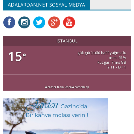
ADALARDAN.NET SOSYAL MEDYA
İSTANBUL
15
gök gürültülü hafif yağmurlu
°
nem: 67%
Rüzgar: 7m/s GB
Y 11 • D 11
Weather from OpenWeatherMap