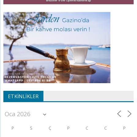
Weather from OpenWeatherMap
ETKINLIKLER
P
S
Ç
P
C
C
P