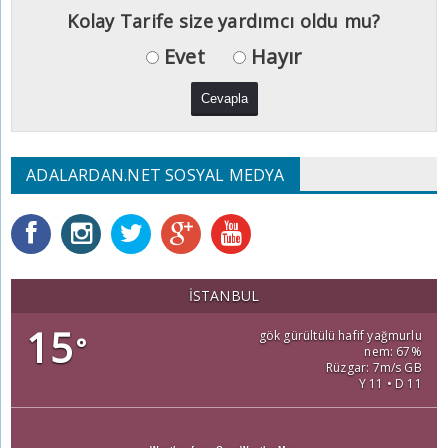
Kolay Tarife size yardımcı oldu mu?
Evet
Hayır
ADALARDAN.NET SOSYAL MEDYA
İSTANBUL
15
gök gürültülü hafif yağmurlu
°
nem: 67%
Rüzgar: 7m/s GB
Y 11 • D 11