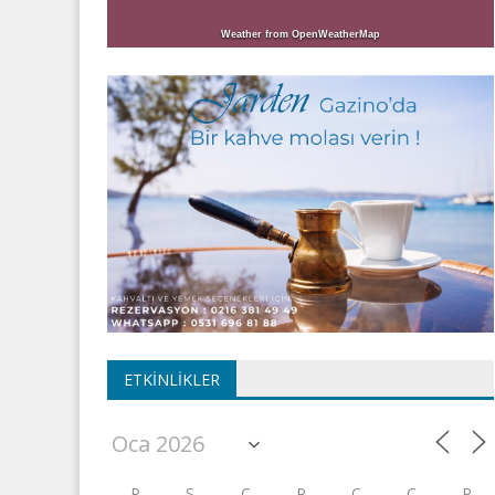
Weather from OpenWeatherMap
ETKINLIKLER
P
S
Ç
P
C
C
P