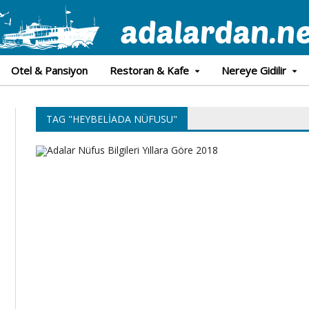
Otel & Pansiyon
Restoran & Kafe
Nereye Gidilir
TAG "HEYBELIADA NÜFUSU"