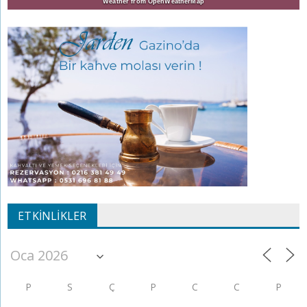
Weather from OpenWeatherMap
ETKINLIKLER
P
S
Ç
P
C
C
P