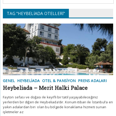
TAG "HEYBELIADA OTELLERI"
GENEL
HEYBELIADA
OTEL & PANSIYON
PRENS ADALARI
Heybeliada – Merit Halki Palace
Fayton sefası ve doğası ile keyifli bir tatil yaşayabileceğiniz
yerlerden bir diğeri de Heybeliada’dır. Konum itibarı ile İstanbul’a en
yakın adalardan biri olan bu bölgede konaklama hizmeti sunan
işletmeler az