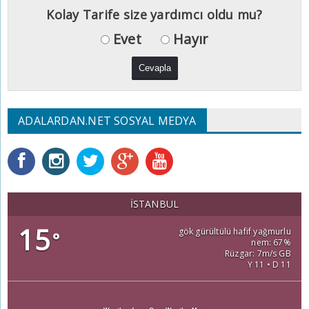
Kolay Tarife size yardımcı oldu mu?
Evet
Hayır
ADALARDAN.NET SOSYAL MEDYA
İSTANBUL
15
gök gürültülü hafif yağmurlu
°
nem: 67%
Rüzgar: 7m/s GB
Y 11 • D 11