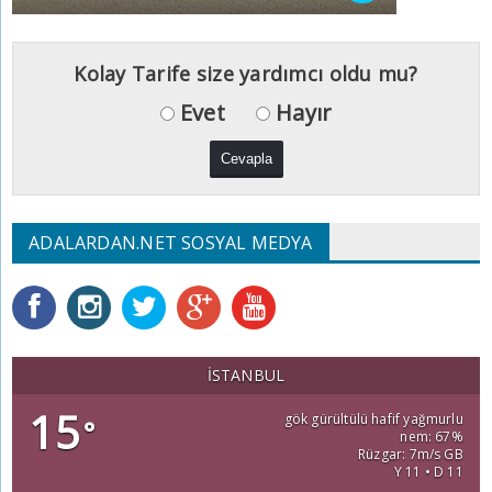
Kolay Tarife size yardımcı oldu mu?
Evet
Hayır
ADALARDAN.NET SOSYAL MEDYA
İSTANBUL
15
gök gürültülü hafif yağmurlu
°
nem: 67%
Rüzgar: 7m/s GB
Y 11 • D 11