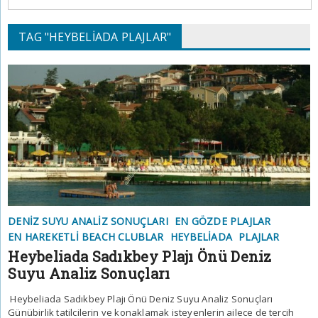
TAG "HEYBELIADA PLAJLAR"
DENIZ SUYU ANALIZ SONUÇLARI
EN GÖZDE PLAJLAR
EN HAREKETLI BEACH CLUBLAR
HEYBELIADA
PLAJLAR
Heybeliada Sadıkbey Plajı Önü Deniz
Suyu Analiz Sonuçları
Heybeliada Sadıkbey Plajı Önü Deniz Suyu Analiz Sonuçları
Günübirlik tatilcilerin ve konaklamak isteyenlerin ailece de tercih