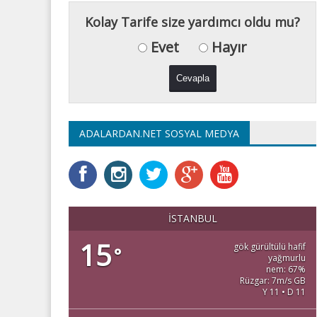
Kolay Tarife size yardımcı oldu mu?
Evet
Hayır
ADALARDAN.NET SOSYAL MEDYA
İSTANBUL
15
gök gürültülü hafif
°
yağmurlu
nem: 67%
Rüzgar: 7m/s GB
Y 11 • D 11