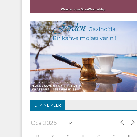
Weather from OpenWeatherMap
ETKINLIKLER
P
S
Ç
P
C
C
P