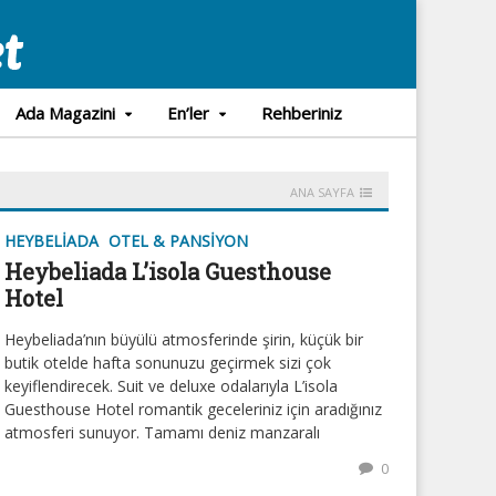
Ada Magazini
En’ler
Rehberiniz
ANA SAYFA
HEYBELIADA
OTEL & PANSIYON
Heybeliada L’isola Guesthouse
Hotel
Heybeliada’nın büyülü atmosferinde şirin, küçük bir
butik otelde hafta sonunuzu geçirmek sizi çok
keyiflendirecek. Suit ve deluxe odalarıyla L’isola
Guesthouse Hotel romantik geceleriniz için aradığınız
atmosferi sunuyor. Tamamı deniz manzaralı
0