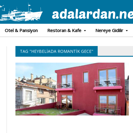
Otel & Pansiyon
Restoran & Kafe
Nereye Gidilir
TAG "HEYBELIADA ROMANTIK GECE"