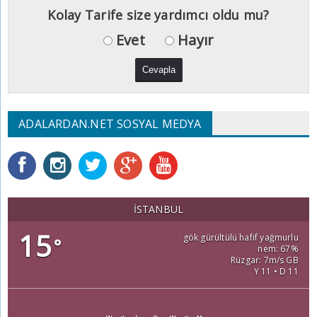
Kolay Tarife size yardımcı oldu mu?
Evet
Hayır
ADALARDAN.NET SOSYAL MEDYA
İSTANBUL
15
gök gürültülü hafif yağmurlu
°
nem: 67%
Rüzgar: 7m/s GB
Y 11 • D 11