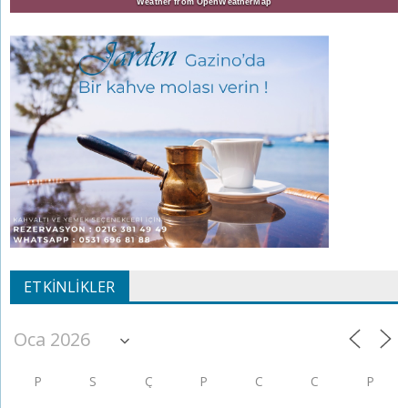
Weather from OpenWeatherMap
ETKINLIKLER
P
S
Ç
P
C
C
P