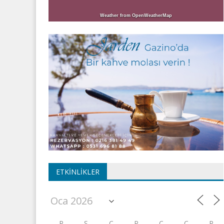
Weather from OpenWeatherMap
ETKINLIKLER
P
S
Ç
P
C
C
P