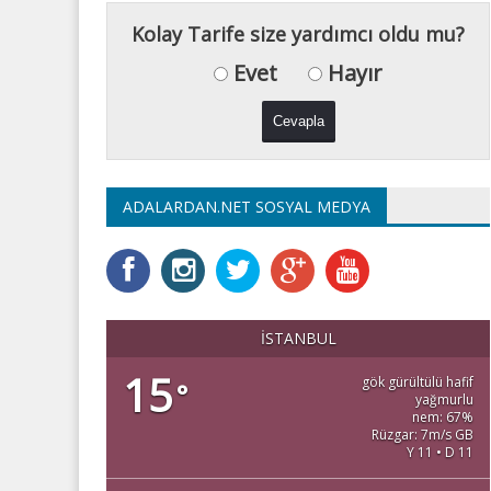
Kolay Tarife size yardımcı oldu mu?
Evet
Hayır
ADALARDAN.NET SOSYAL MEDYA
İSTANBUL
15
gök gürültülü hafif
°
yağmurlu
nem: 67%
Rüzgar: 7m/s GB
Y 11 • D 11