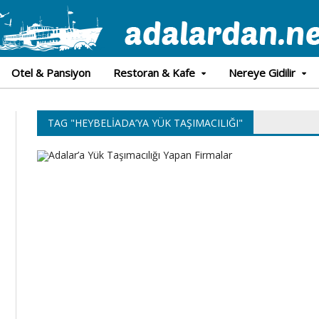
Otel & Pansiyon
Restoran & Kafe
Nereye Gidilir
TAG "HEYBELIADA’YA YÜK TAŞIMACILIĞI"