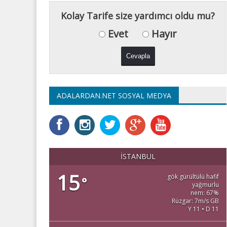
Kolay Tarife size yardımcı oldu mu?
Evet
Hayır
ADALARDAN.NET SOSYAL MEDYA
İSTANBUL
15
gök gürültülü hafif
°
yağmurlu
nem: 67%
Rüzgar: 7m/s GB
Y 11 • D 11