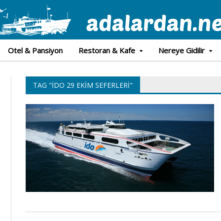
Otel & Pansiyon
Restoran & Kafe
Nereye Gidilir
TAG "İDO 29 EKIM SEFERLERI"