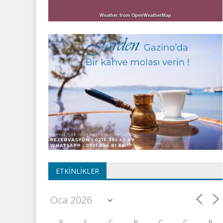
Weather from OpenWeatherMap
ETKINLIKLER
P
S
Ç
P
C
C
P